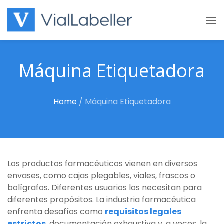
Skip
to
content
Máquina Etiquetadora
Home
/
Máquina Etiquetadora
Los productos farmacéuticos vienen en diversos
envases, como cajas plegables, viales, frascos o
bolígrafos. Diferentes usuarios los necesitan para
diferentes propósitos. La industria farmacéutica
enfrenta desafíos como
requisitos legales
estrictos
, documentación exhaustiva y, a veces, la