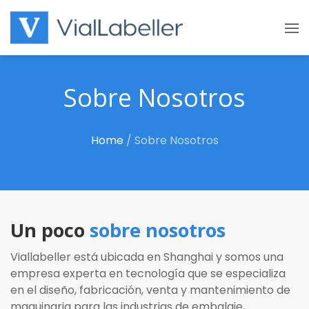
Skip
to
content
Sobre Nosotros
Home
/
Sobre Nosotros
Un poco
sobre nosotros
Viallabeller está ubicada en Shanghai y somos una
empresa experta en tecnología que se especializa
en el diseño, fabricación, venta y mantenimiento de
maquinaria para las industrias de embalaje,