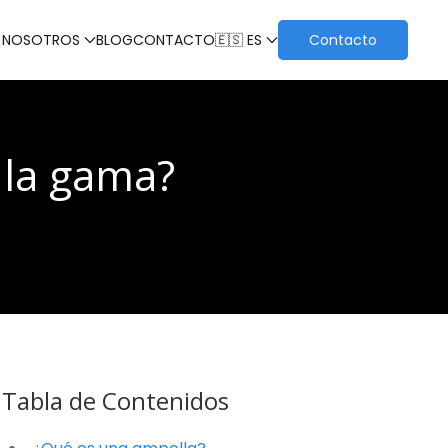
 NOSOTROS
BLOG
CONTACTO
🇪🇸 ES
Contacto
 la gama?
Tabla de Contenidos