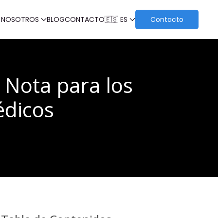
 NOSOTROS
BLOG
CONTACTO
🇪🇸 ES
Contacto
: Nota para los
édicos