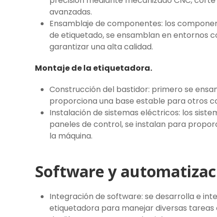
precisión mediante mecanizado CNC, corte p
avanzadas.
Ensamblaje de componentes: los component
de etiquetado, se ensamblan en entornos co
garantizar una alta calidad.
Montaje de la etiquetadora.
Construcción del bastidor: primero se ensam
proporciona una base estable para otros 
Instalación de sistemas eléctricos: los sist
paneles de control, se instalan para propo
la máquina.
Software y automatizac
Integración de software: se desarrolla e in
etiquetadora para manejar diversas tareas d