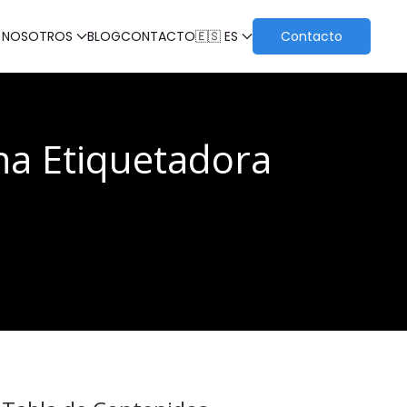
 NOSOTROS
BLOG
CONTACTO
🇪🇸 ES
Contacto
na Etiquetadora